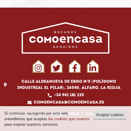
Calle Aldeanueva de Ebro Nº5 (Polígono
Industrial El Pilar), 26540, Alfaro, La Rioja
+34 941 181 225
comoencasa@comoencasa.es
Si continúas navegando por esta web,
Privacy policy
Legal notice
Cookies policy
Aceptar cookies
entendemos que aceptas
las cookies que usamos
para mejorar nuestros servicios.