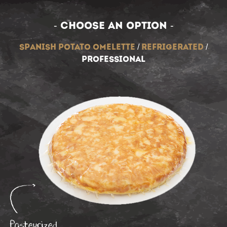
- choose an option -
spanish potato omelette
/
refrigerated
/
professional
Pasteurized