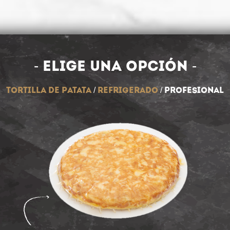
- Elige una opción -
Tortilla de patata
/
Refrigerado
/
Profesional