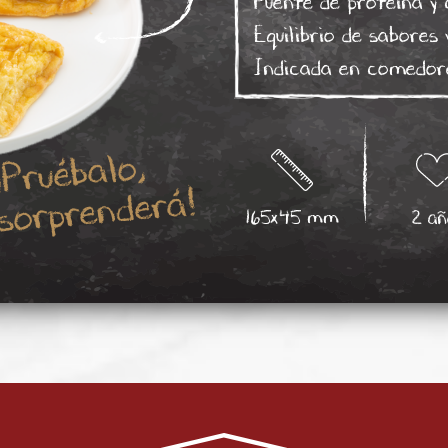
Fuente de proteína y 
Equilibrio de sabores 
Indicada en comedore
¡Pruébalo,
sorprenderá!
165x45 mm
2 añ