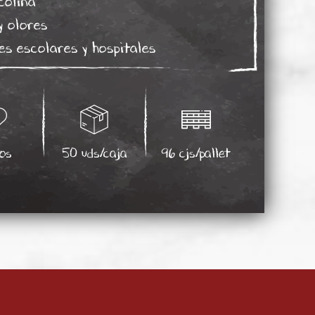
colina
y olores
s escolares y hospitales
os
50 uds/caja
96 cjs/pallet