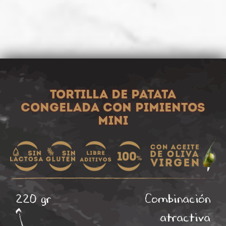
Tortilla de patata
congelada con pimientos
mini
220 gr
Combinación
atractiva