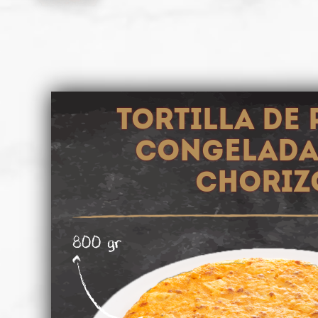
Tortilla de 
congelada
choriz
800 gr