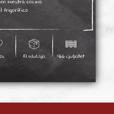
 en nuestra cocina
l frigorífico
os
10 uds/caja
966 cjs/pallet