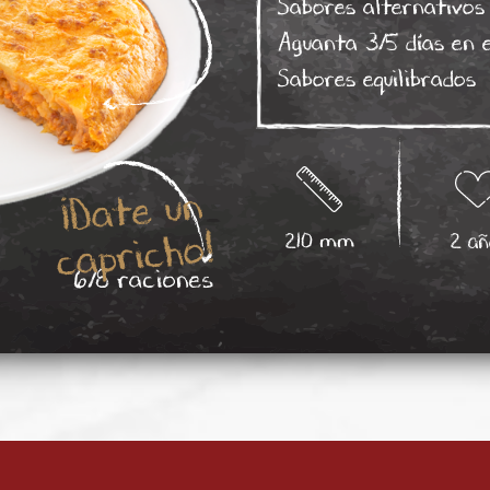
Sabores alternativos
Aguanta 3/5 días en e
Sabores equilibrados
¡Date un
capricho!
210 mm
2 añ
6/8 raciones