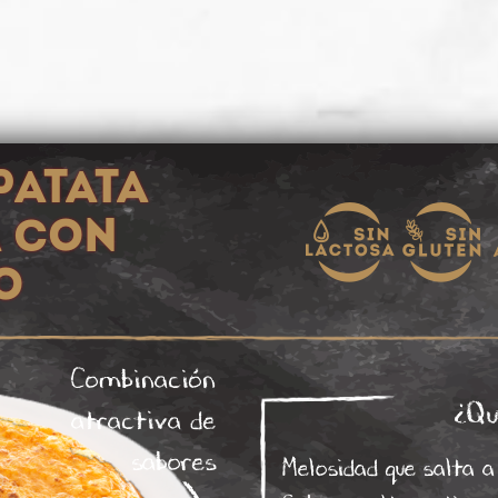
patata
 con
o
Combinación
¿Qu
atractiva de
sabores
Melosidad que salta a