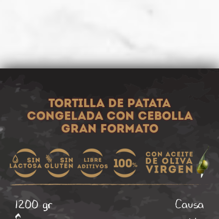
Tortilla de patata
congelada con cebolla
gran formato
1200 gr
Causa