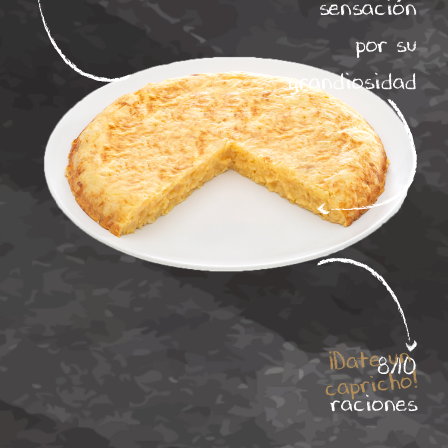
sensación
por su
grandiosidad
¡Date un
8/10
capricho!
raciones