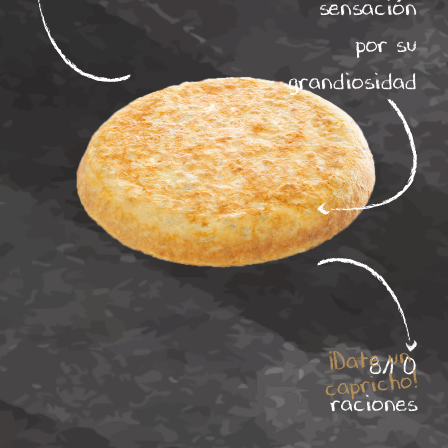
sensación
por su
grandiosidad
¡Date un
8/1 0
capricho!
raciones