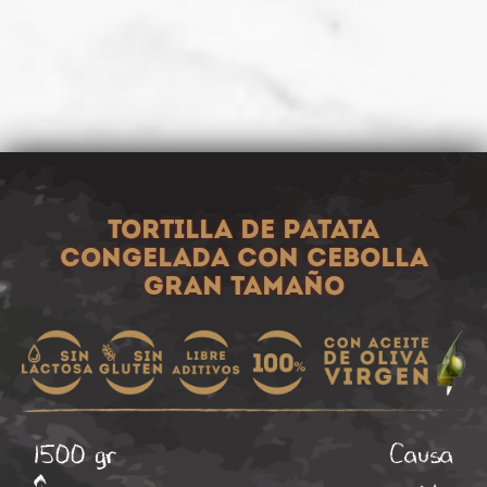
Tortilla de patata
congelada con cebolla
gran tamaño
1500 gr
Causa